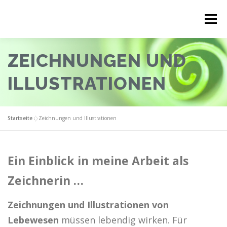
Zum
Inhalt
Menü
springen
ZEICHNUNGEN UND
EXPERTISE
ÜBER MICH
LEISTUNGEN
ILLUSTRATIONEN
THEMEN
ERFAHRUNGSBERICHTE
KONTAKT
Startseite
»
Zeichnungen und Illustrationen
Ein Einblick in meine Arbeit als
Zeichnerin …
Zeichnungen und Illustrationen von
Lebewesen
müssen lebendig wirken. Für